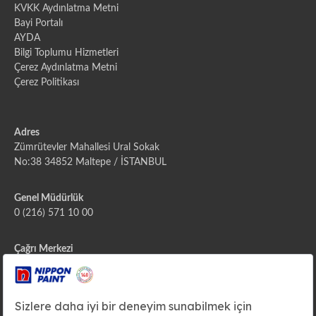
KVKK Aydınlatma Metni
Bayi Portalı
AYDA
Bilgi Toplumu Hizmetleri
Çerez Aydınlatma Metni
Çerez Politikası
Adres
Zümrütevler Mahallesi Ural Sokak
No:38 34852 Maltepe / İSTANBUL
Genel Müdürlük
0 (216) 571 10 00
Çağrı Merkezi
444 2 111
E-posta
info@nipponboya.com