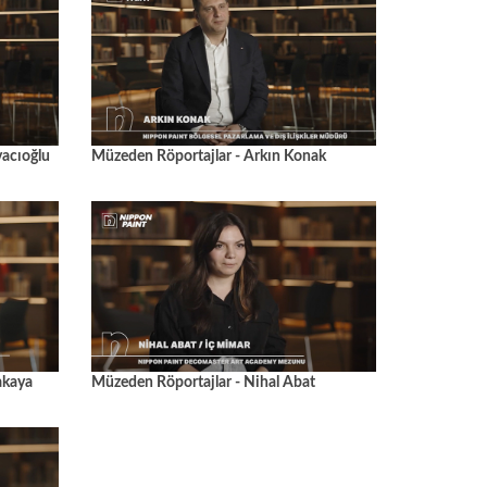
vacıoğlu
Müzeden Röportajlar - Arkın Konak
akaya
Müzeden Röportajlar - Nihal Abat