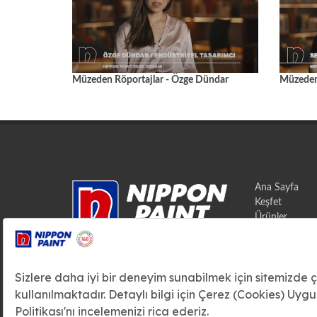
Müzeden Röportajlar - Özge Dündar
Müzeden 
Ana Sayfa
Keşfet
Ürünler
Hayal Et
Trend Beyond
Kartelalar
Haberler
Referanslar
İletişim